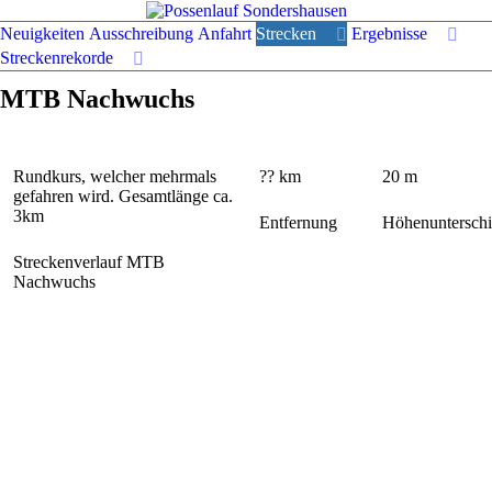
Neuigkeiten
Ausschreibung
Anfahrt
Strecken
Ergebnisse
Streckenrekorde
MTB Nachwuchs
Rundkurs, welcher mehrmals
?? km
20 m
gefahren wird. Gesamtlänge ca.
3km
Entfernung
Höhenuntersch
Streckenverlauf MTB
Nachwuchs